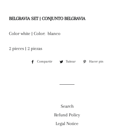
BELGRAVIA SET | CONJUNTO BELGRAVIA
Color white | Color: blanco
2 pieces | 2 piezas
Compartir
Compartir
Tuitear
Tuitear
Hacer pin
Pinear
en
en
en
Facebook
Twitter
Pinterest
Search
Refund Policy
Legal Notice