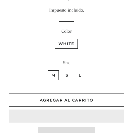
habitual
de
Impuesto incluido.
venta
Color
WHITE
Size
M
S
L
AGREGAR AL CARRITO