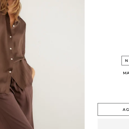
N
M
AG