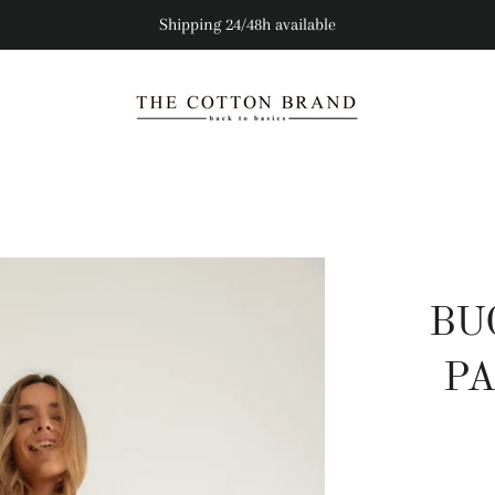
Shipping 24/48h available
BU
PA