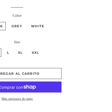
Color
CK
GREY
WHITE
Size
L
XL
XXL
REGAR AL CARRITO
Más opciones de pago