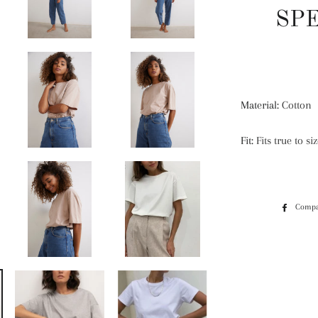
SPE
Material:
Cotton
Fit:
Fits true to s
Compa