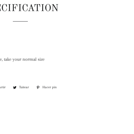
CIFICATION
ize, take your normal size
rtir
Compartir
Tuitear
Tuitear
Hacer pin
Pinear
en
en
en
Facebook
Twitter
Pinterest