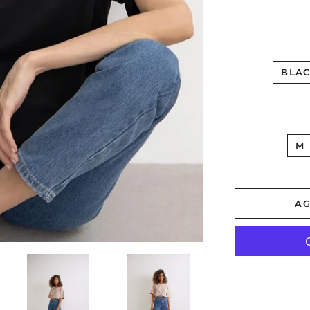
BLA
M
AG